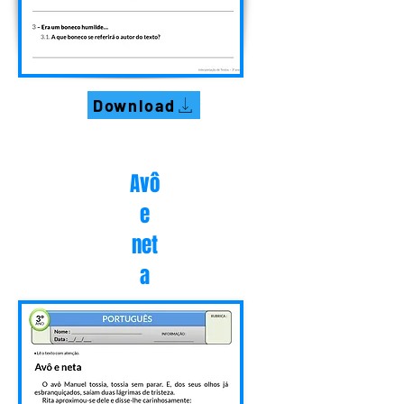
Download
Avô
e
net
a