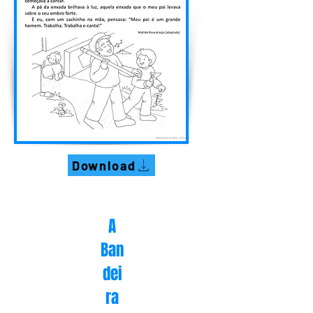
Download
A
Ban
dei
ra