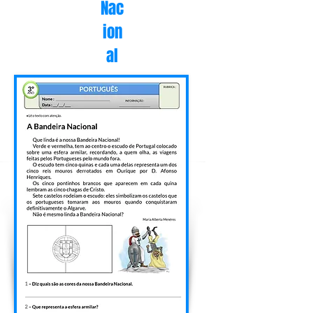
Nac
ion
al