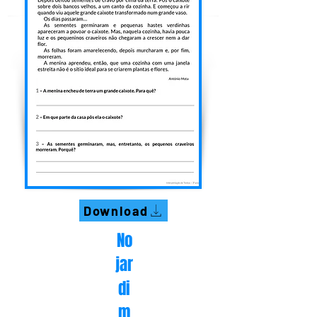
Download
No
jar
di
m