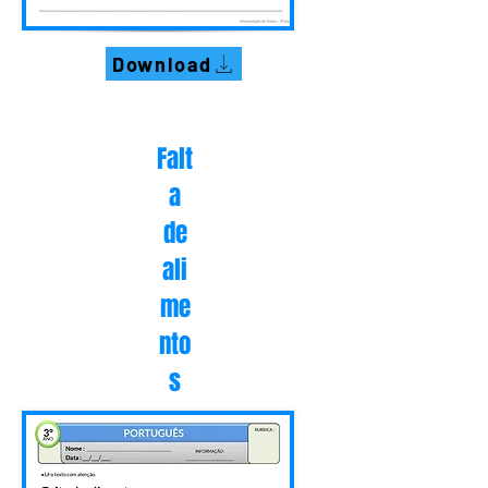
Download
Falt
a
de
ali
me
nto
s