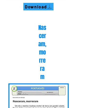
Download
Nas
cer
am,
mo
rre
ra
m