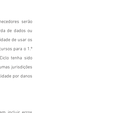
necedores serão
erda de dados ou
cidade de usar os
ursos para o 1.º
Ciclo tenha sido
gumas jurisdições
ilidade por danos
em incluir erros