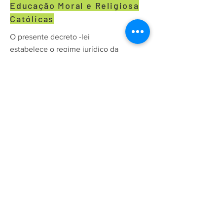
Educação Moral e Religiosa
Católicas
O presente decreto -lei
estabelece o regime jurídico da
lecionação e da organização da
disciplina de Educação Moral e
Religiosa Católicas (EMRC), nos
estabelecimentos públicos dos
ensinos básico e secundário, nos
termos da Concordata celebrada
entre a República Portuguesa e a
Santa Sé, assinada em 18 de maio
de 2004, na Cidade do Vaticano,
e aprovada, por ratificação, pela
Resolução da Assembleia da
República n.º 74/2004, de 16 de
novembro.